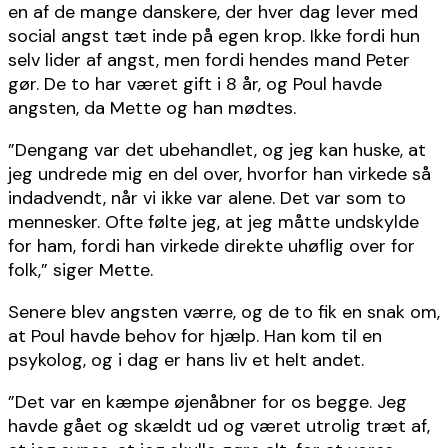
en af de mange danskere, der hver dag lever med
social angst tæt inde på egen krop. Ikke fordi hun
selv lider af angst, men fordi hendes mand Peter
gør. De to har været gift i 8 år, og Poul havde
angsten, da Mette og han mødtes.
”Dengang var det ubehandlet, og jeg kan huske, at
jeg undrede mig en del over, hvorfor han virkede så
indadvendt, når vi ikke var alene. Det var som to
mennesker. Ofte følte jeg, at jeg måtte undskylde
for ham, fordi han virkede direkte uhøflig over for
folk,” siger Mette.
Senere blev angsten værre, og de to fik en snak om,
at Poul havde behov for hjælp. Han kom til en
psykolog, og i dag er hans liv et helt andet.
”Det var en kæmpe øjenåbner for os begge. Jeg
havde gået og skældt ud og været utrolig træt af,